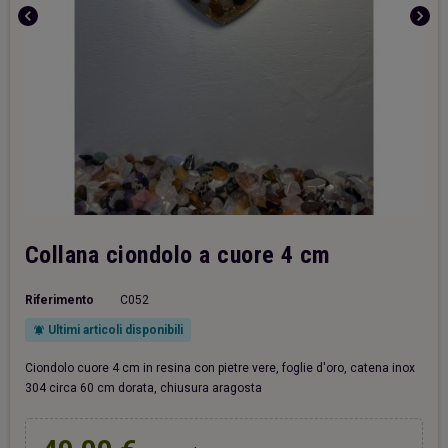
chevron_left
chevron_right
Collana ciondolo a cuore 4 cm
Riferimento
C052
Ultimi articoli disponibili
notifications_active
Ciondolo cuore 4 cm in resina con pietre vere, foglie d'oro, catena inox
304 circa 60 cm dorata, chiusura aragosta