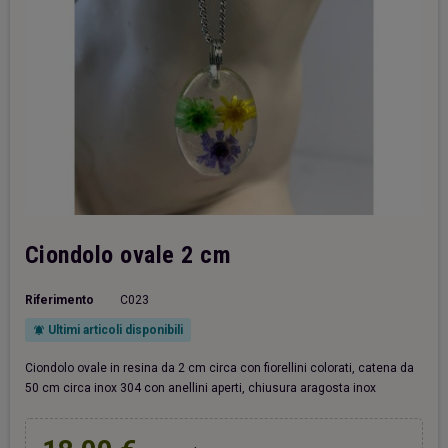
Ciondolo ovale 2 cm
Riferimento
C023
Ultimi articoli disponibili
notifications_active
Ciondolo ovale in resina da 2 cm circa con fiorellini colorati, catena da
50 cm circa inox 304 con anellini aperti, chiusura aragosta inox