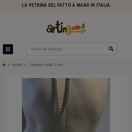
LA VETRINA DEL FATTO A MANO IN ITALIA
view_headline
search
chevron_right
chevron_right
Gioielli
Ciondolo ovale 2 cm