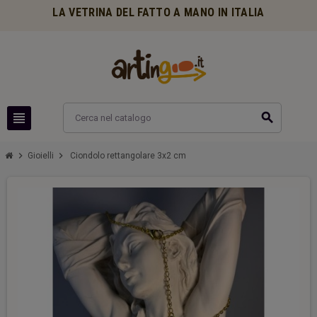
LA VETRINA DEL FATTO A MANO IN ITALIA
view_headline
search
chevron_right
chevron_right
Gioielli
Ciondolo rettangolare 3x2 cm