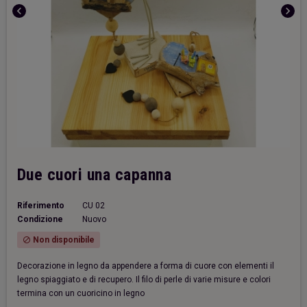
chevron_left
chevron_right
Due cuori una capanna
Riferimento
CU 02
Condizione
Nuovo
Non disponibile
block
Decorazione in legno da appendere a forma di cuore con elementi il
legno spiaggiato e di recupero. Il filo di perle di varie misure e colori
termina con un cuoricino in legno