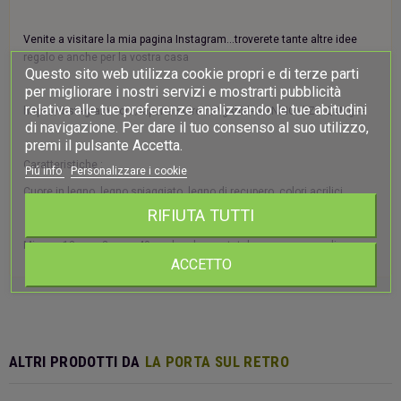
Venite a visitare la mia pagina Instagram...troverete tante altre idee
regalo e anche per la vostra casa
Questo sito web utilizza cookie propri e di terze parti
per migliorare i nostri servizi e mostrarti pubblicità
relativa alle tue preferenze analizzando le tue abitudini
https://instagram.com/laporta.sulretro?igshid=MzNlNGNkZWQ4Mg==
di navigazione. Per dare il tuo consenso al suo utilizzo,
premi il pulsante Accetta.
Caratteristiche :
Piú info
Personalizzare i cookie
Cuore in legno, legno spiaggiato, legno di recupero, colori acrilici
RIFIUTA TUTTI
Misure: 13cm x 3 cm x 40 cm lunghezza totale compreso cordino
ACCETTO
ALTRI PRODOTTI DA
LA PORTA SUL RETRO