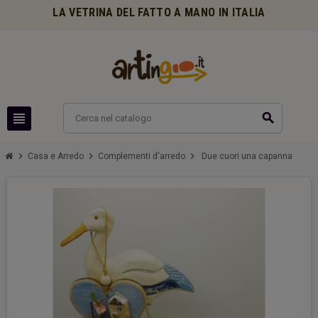
LA VETRINA DEL FATTO A MANO IN ITALIA
view_headline
search
chevron_right
chevron_right
chevron_right
Casa e Arredo
Complementi d'arredo
Due cuori una capanna