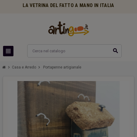
LA VETRINA DEL FATTO A MANO IN ITALIA
view_headline
search
chevron_right
chevron_right
Casa e Arredo
Portapenne artigianale