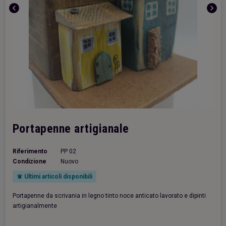
chevron_left
chevron_right
Portapenne artigianale
Riferimento
PP 02
Condizione
Nuovo
Ultimi articoli disponibili
notifications_active
Portapenne da scrivania in legno tinto noce anticato lavorato e dipinti
artigianalmente