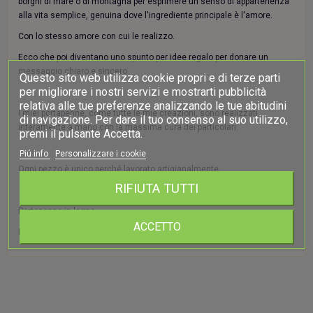
borghi di mare o di montagna per esprimere un senso di appartenenza
alla vita semplice, genuina dove l'ingrediente principale è l'amore.
Con lo stesso amore con cui le realizzo.
Ecco che poi diventano uno spunto per idee regalo per donare un
messaggio chiaro e sincero.
Questo sito web utilizza cookie propri e di terze parti
per migliorare i nostri servizi e mostrarti pubblicità
relativa alle tue preferenze analizzando le tue abitudini
I miei portapenne, come tutte le mie creazioni, sono realizzati
di navigazione. Per dare il tuo consenso al suo utilizzo,
interamente a mano con la massima cura dei particolari.
premi il pulsante Accetta.
Piú info
Personalizzare i cookie
Ogni pezzo è unico perché lavorato artigianalmente.
RIFIUTA TUTTI
Portapenne in legno
ACCETTO
Misure: 8 cm x 12 cm x h 10 cm