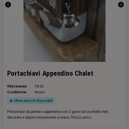
chevron_left
chevron_right
Portachiavi Appendino Chalet
Riferimento
TA 02
Condizione
Nuovo
Ultimi articoli disponibili
notifications_active
Portachiavi da parete o appendino con 2 ganci ad occhiello neri,
decorato e dipinto interamente a mano. Pezzo unico.