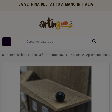
LA VETRINA DEL FATTO A MANO IN ITALIA
view_headline
search
chevron_right
chevron_right
chevron_right
Tempo libero e Creatività
Portachiavi
Portachiavi Appendino Chalet