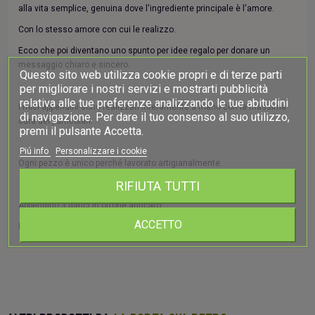
alla vita semplice, genuina dove l'ingrediente principale è l'amore.
Con lo stesso amore con cui le realizzo.
Ecco che poi diventano uno spunto per idee regalo per donare un
messaggio chiaro e sincero.
Questo sito web utilizza cookie propri e di terze parti
per migliorare i nostri servizi e mostrarti pubblicità
relativa alle tue preferenze analizzando le tue abitudini
I miei appendini sono realizzati interamente a mano con la massima
di navigazione. Per dare il tuo consenso al suo utilizzo,
cura dei particolari.
premi il pulsante Accetta.
Piú info
Personalizzare i cookie
Ogni pezzo è unico perché lavorato artigianalmente.
RIFIUTA TUTTI
Appendino 3 ganci in ottone anticato
ACCETTO
Misure: 12 cm x 3 cm x h 26 cm