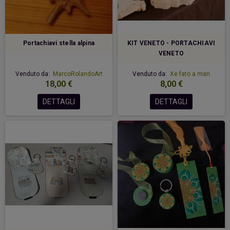
Portachiavi stella alpina
KIT VENETO - PORTACHIAVI
VENETO
Venduto da:
MarcoRolandoArt
Venduto da:
Xe fato a man
18,00 €
8,00 €
DETTAGLI
DETTAGLI