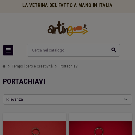
LA VETRINA DEL FATTO A MANO IN ITALIA
view_headline
search
chevron_right
chevron_right
Tempo libero e Creatività
Portachiavi
PORTACHIAVI
Rilevanza