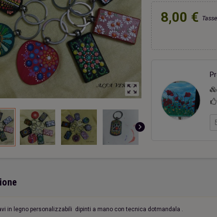
8,00 €
Tasse
ri una capanna
Due cuori una capanna
Portac
20,00 €
20,00 €
Pr
zoom_out_map
chevron_right
ione
avi in legno personalizzabili dipinti a mano con tecnica dotmandala .