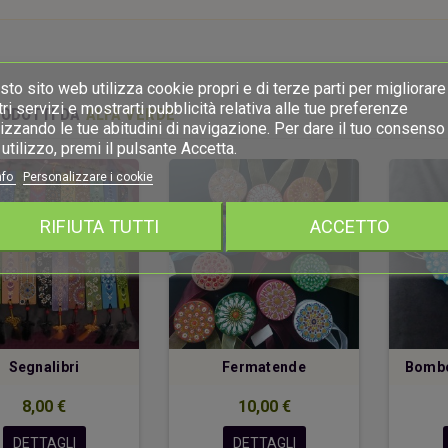
to sito web utilizza cookie propri e di terze parti per migliorare 
ri servizi e mostrarti pubblicità relativa alle tue preferenze
RODOTTI DA
ALFA VERDE
izzando le tue abitudini di navigazione. Per dare il tuo consenso 
utilizzo, premi il pulsante Accetta.
nfo
Personalizzare i cookie
RIFIUTA TUTTI
ACCETTO
Segnalibri
Fermatende
Bombo
8,00 €
10,00 €
DETTAGLI
DETTAGLI