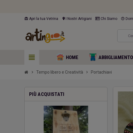
card_giftcard
location_on
help_outline
Apri la tua Vetrina
I Nostri Artigiani
Chi Siamo
Doma
view_headline
HOME
ABBIGLIAMENT
chevron_right
Tempo libero e Creatività
chevron_right
Portachiavi
PIÙ ACQUISTATI