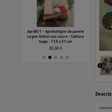
erde
ApriBOT - Apribottiglie da parete
Due cuo
Legno Robot con cuore - Cattura
€
tappi - 17,5 x 31 cm
35,00 €
chevron_left
Descriz
Portachi