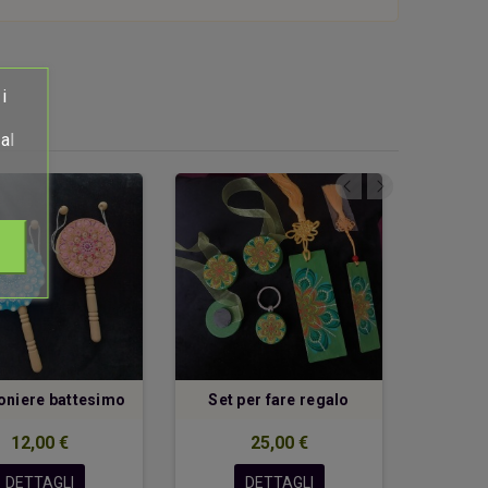
i
al
niere battesimo
Set per fare regalo
Scat
12,00 €
25,00 €
DETTAGLI
DETTAGLI