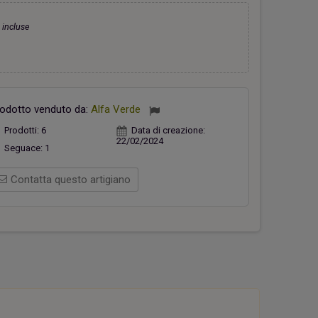
 incluse
hiavi Appendino Faro Rosso
Casetta verde
26,00 €
18,00 €
odotto venduto da:
Alfa Verde
Prodotti:
6
Data di creazione:
22/02/2024
Seguace:
1
Contatta questo artigiano