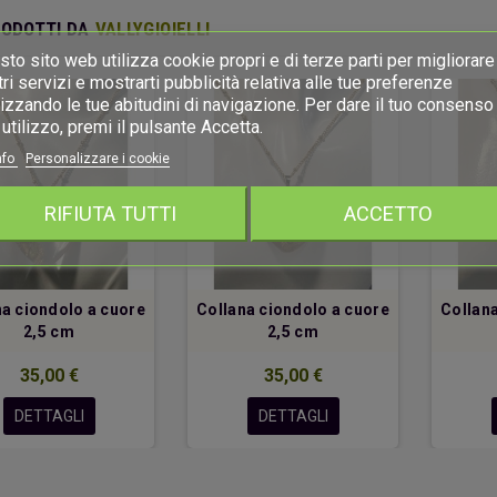
RODOTTI DA
VALLYGIOIELLI
to sito web utilizza cookie propri e di terze parti per migliorare 
ri servizi e mostrarti pubblicità relativa alle tue preferenze
izzando le tue abitudini di navigazione. Per dare il tuo consenso 
utilizzo, premi il pulsante Accetta.
nfo
Personalizzare i cookie
RIFIUTA TUTTI
ACCETTO
na ciondolo a cuore
Collana ciondolo a cuore
Collana
2,5 cm
2,5 cm
35,00 €
35,00 €
DETTAGLI
DETTAGLI