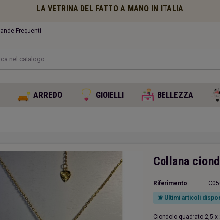
LA VETRINA DEL FATTO A MANO IN ITALIA
nde Frequenti
O
ARREDO
GIOIELLI
BELLEZZA
Collana ciond
Riferimento
C05
Ultimi articoli dispon
notifications_active
Ciondolo quadrato 2,5 x 2