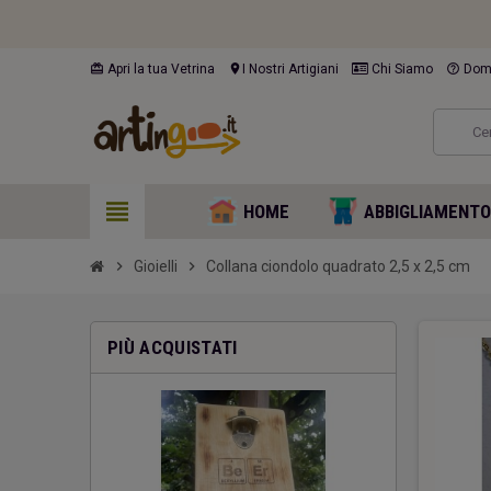
card_giftcard
location_on
help_outline
Apri la tua Vetrina
I Nostri Artigiani
Chi Siamo
Doma
view_headline
HOME
ABBIGLIAMENT
chevron_right
Gioielli
chevron_right
Collana ciondolo quadrato 2,5 x 2,5 cm
PIÙ ACQUISTATI