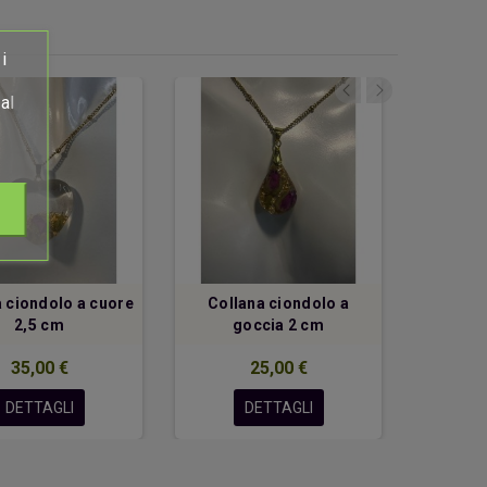
i
al
 ciondolo a cuore
Collana ciondolo a
Ciondo
2,5 cm
goccia 2 cm
35,00 €
25,00 €
DETTAGLI
DETTAGLI