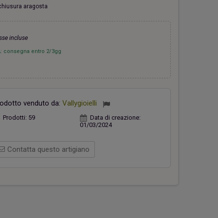
chiusura aragosta
sse incluse
: consegna entro 2/3gg
hiavi Appendino Faro Rosso
Casetta verde
26,00 €
18,00 €
odotto venduto da:
Vallygioielli
Prodotti:
59
Data di creazione:
01/03/2024
Contatta questo artigiano