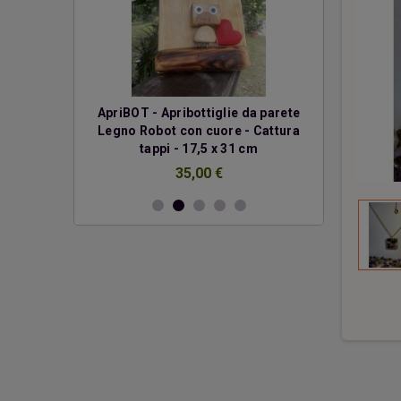
erde
ApriBOT - Apribottiglie da parete
Due cuo
Legno Robot con cuore - Cattura
€
tappi - 17,5 x 31 cm
35,00 €