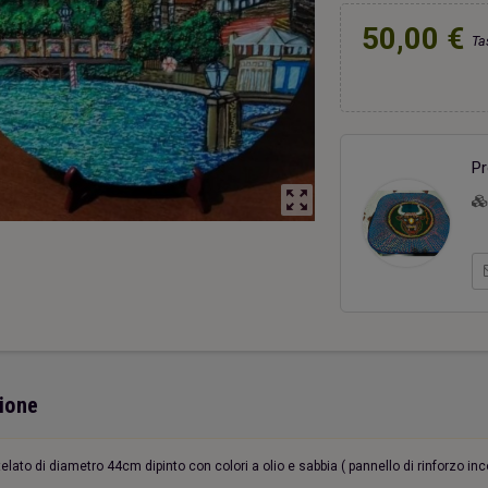
50,00 €
Ta
ri una capanna
Due cuori una capanna
Portac
20,00 €
20,00 €
Pr
zoom_out_map
ione
elato di diametro 44cm dipinto con colori a olio e sabbia ( pannello di rinforzo inc