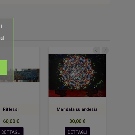
i
al
Riflessi
Mandala su ardesia
Mand
60,00 €
30,00 €
DETTAGLI
DETTAGLI