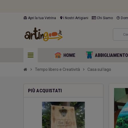
card_giftcard
location_on
help_outline
Apri la tua Vetrina
I Nostri Artigiani
Chi Siamo
Doma
view_headline
HOME
ABBIGLIAMENT
chevron_right
Tempo libero e Creatività
chevron_right
Casa sul lago
PIÙ ACQUISTATI