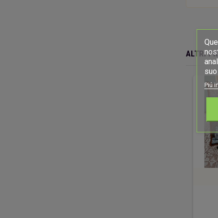
Ques
nost
ALTRI P
anal
suo 
Piú i
Il drago
Bottiglia floreale
40,00 €
50,00 €
DETTAGLI
DETTAGLI