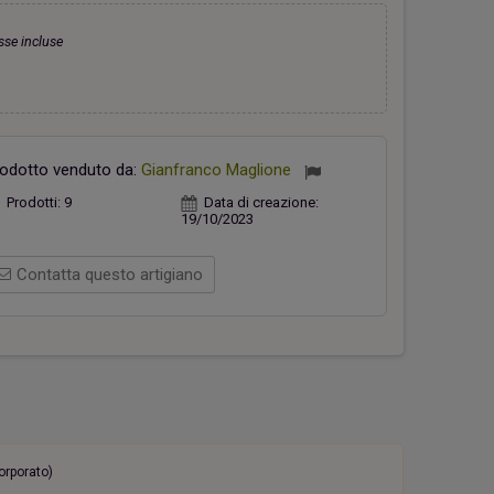
sse incluse
hiavi Appendino Faro Rosso
Casetta verde
26,00 €
18,00 €
odotto venduto da:
Gianfranco Maglione
Prodotti:
9
Data di creazione:
19/10/2023
Contatta questo artigiano
orporato)