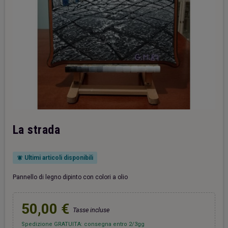
La strada
Ultimi articoli disponibili
notifications_active
Pannello di legno dipinto con colori a olio
50,00 €
Tasse incluse
Spedizione GRATUITA: consegna entro 2/3gg