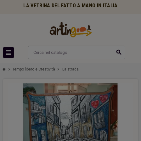
LA VETRINA DEL FATTO A MANO IN ITALIA
view_headline
search
chevron_right
chevron_right
Tempo libero e Creatività
La strada