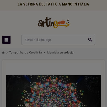
LA VETRINA DEL FATTO A MANO IN ITALIA
view_headline
search
chevron_right
chevron_right
Tempo libero e Creatività
Mandala su ardesia