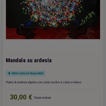
Mandala su ardesia
Ultimi articoli disponibili
notifications_active
Piatto di ardesia dipinto con colori acrilici e colori a rilievo
30,00 €
Tasse incluse