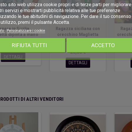
to sito web utilizza cookie propri e di terze parti per migliorare 
ri servizi e mostrarti pubblicità relativa alle tue preferenze
izzando le tue abitudini di navigazione. Per dare il tuo consenso 
utilizzo, premi il pulsante Accetta.
enere in Sicilia
Ragazza siciliana con
Ragaz
nfo
Personalizzare i cookie
etta dipinta a mano
orecchino Maglietta
orecchi
bianca dipinta a mano
di
RIFIUTA TUTTI
ACCETTO
20,00 €
20,00 €
DETTAGLI
DETTAGLI
PRODOTTI DI ALTRI VENDITORI