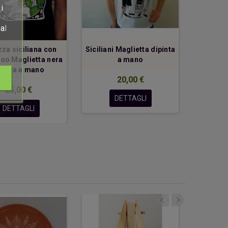
i
al
za siciliana con
Siciliani Maglietta dipinta
Sant
no Maglietta nera
a mano
Magliet
pinta a mano
20,00 €
25,00 €
DETTAGLI
DETTAGLI