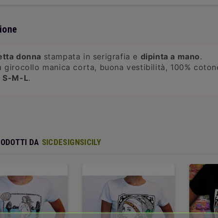
ione
etta donna
stampata in serigrafia e
dipinta a mano
.
 girocollo manica corta, buona vestibilità, 100% coto
e S-M-L
.
RODOTTI DA
SICDESIGNSICILY