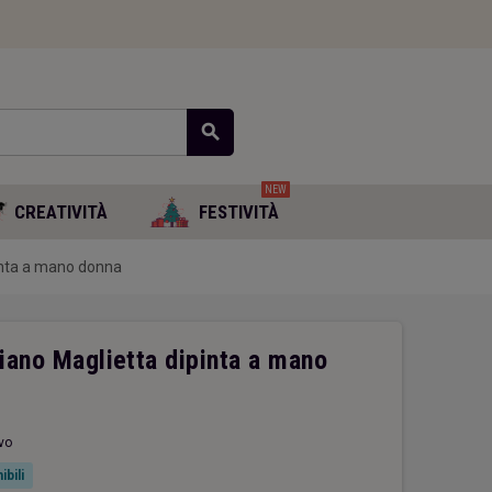
search
NEW
CREATIVITÀ
FESTIVITÀ
pinta a mano donna
liano Maglietta dipinta a mano
vo
ibili