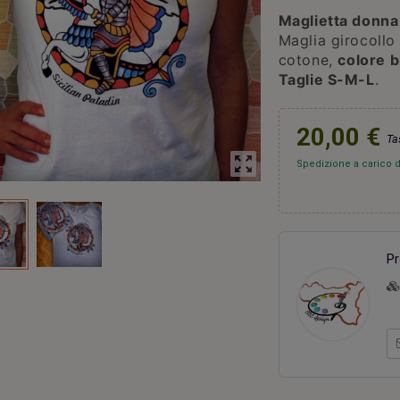
Maglietta donn
Maglia girocollo
cotone,
colore 
Taglie S-M-L
.
ri una capanna
Due cuori una capanna
Portac
20,00 €
20,00 €
20,00 €
Ta
zoom_out_map
Spedizione a carico de
Pr