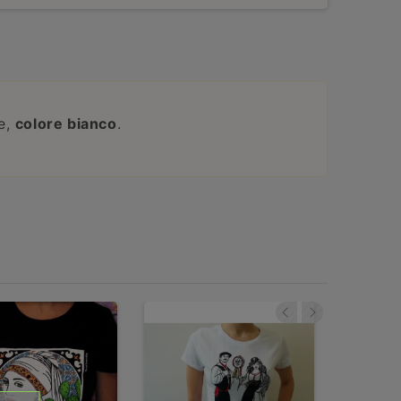
ne,
colore bianco
.