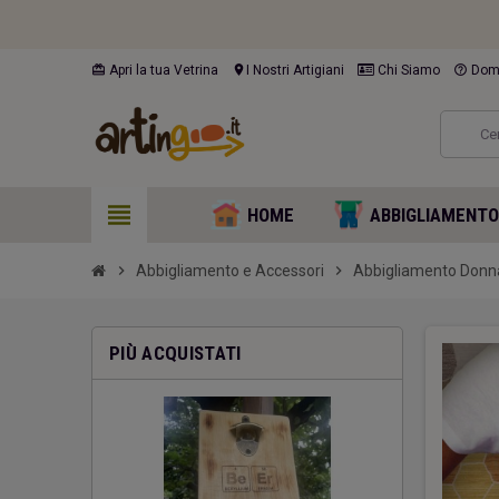
card_giftcard
location_on
help_outline
Apri la tua Vetrina
I Nostri Artigiani
Chi Siamo
Doma
view_headline
HOME
ABBIGLIAMENT
chevron_right
Abbigliamento e Accessori
chevron_right
Abbigliamento Donn
PIÙ ACQUISTATI