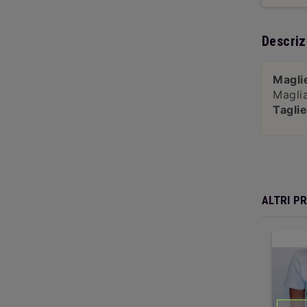
Descriz
Magli
Maglia
Tagli
ALTRI P