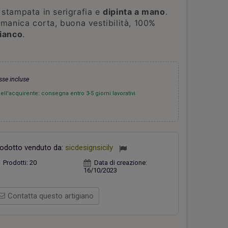
a
stampata in serigrafia e
dipinta a mano
.
 manica corta, buona vestibilità, 100%
bianco
.
hiavi Appendino Faro Rosso
Casetta verde
26,00 €
18,00 €
sse incluse
ll'acquirente: consegna entro 3-5 giorni lavorativi
odotto venduto da:
sicdesignsicily
Prodotti:
20
Data di creazione:
16/10/2023
Contatta questo artigiano