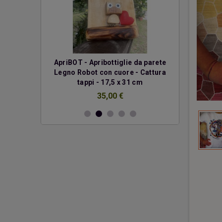
erde
ApriBOT - Apribottiglie da parete
Due cuo
Legno Robot con cuore - Cattura
€
tappi - 17,5 x 31 cm
35,00 €