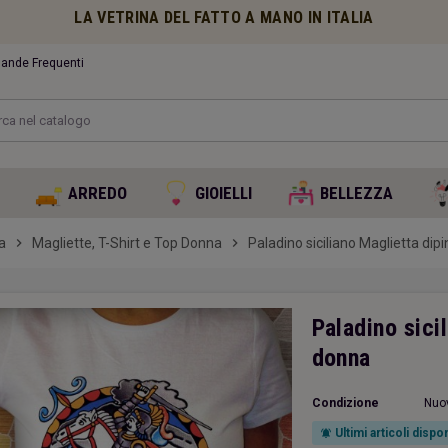
LA VETRINA DEL FATTO A MANO IN ITALIA
nde Frequenti
O
ARREDO
GIOIELLI
BELLEZZA
a
chevron_right
Magliette, T-Shirt e Top Donna
chevron_right
Paladino siciliano Maglietta di
Paladino sici
donna
Condizione
Nuo
Ultimi articoli dispon
notifications_active