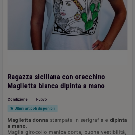
Ragazza siciliana con orecchino
Maglietta bianca dipinta a mano
Condizione
Nuovo
Ultimi articoli disponibili
notifications_active
Maglietta donna
stampata in serigrafia e
dipinta
a mano
.
Maglia girocollo manica corta, buona vestibilità,