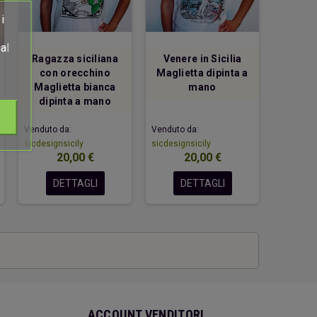
i
al
Ragazza siciliana
Venere in Sicilia
con orecchino
Maglietta dipinta a
Maglietta bianca
mano
dipinta a mano
Venduto da:
Venduto da:
sicdesignsicily
sicdesignsicily
20,00 €
20,00 €
DETTAGLI
DETTAGLI
ACCOUNT VENDITORI