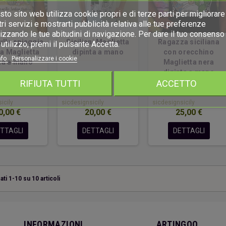
to sito web utilizza cookie propri e di terze parti per migliorare 
ri servizi e mostrarti pubblicità relativa alle tue preferenze
izzando le tue abitudini di navigazione. Per dare il tuo consenso 
lla spiaggia
Siciliani Maglietta
Ragazza siciliana
utilizzo, premi il pulsante Accetta.
na Maglietta
dipinta a mano
con orecchino
nfo
Personalizzare i cookie
ta a mano
Maglietta nera
dipinta a mano
RIFIUTA TUTTI
ACCETTO
a:
Venduto da:
Venduto da:
icily
sicdesignsicily
sicdesignsicily
0,00 €
20,00 €
25,00 €
TTAGLI
DETTAGLI
DETTAGLI
ati 1-10 su 10 articoli
INFORMAZIONI
ARTINGOO