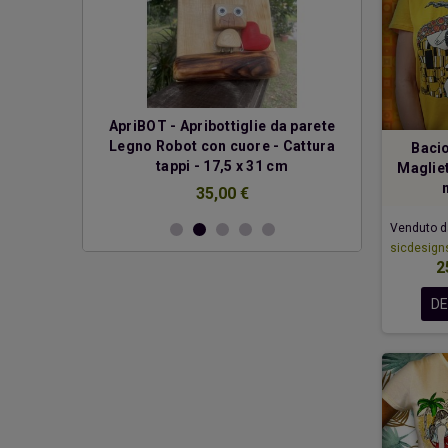
erde
ApriBOT - Apribottiglie da parete
Due cuo
Legno Robot con cuore - Cattura
Bacio
€
tappi - 17,5 x 31 cm
Magliet
35,00 €
Venduto d
sicdesigns
2
DE