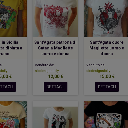
ri una capanna
Due cuori una capanna
Portac
 in Sicilia
Sant'Agata patrona di
Sant'Agata cuore
20,00 €
20,00 €
ta dipinta a
Catania Magliette
Magliette uomo e
mano
uomo e donna
donna
a:
Venduto da:
Venduto da:
icily
sicdesignsicily
sicdesignsicily
5,00 €
12,00 €
15,00 €
TTAGLI
DETTAGLI
DETTAGLI