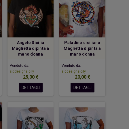
hiavi Appendino Faro Rosso
Casetta verde
Angelo Sicilia
Paladino siciliano
26,00 €
18,00 €
Maglietta dipinta a
Maglietta dipinta a
mano donna
mano donna
Venduto da:
Venduto da:
sicdesignsicily
sicdesignsicily
25,00 €
20,00 €
DETTAGLI
DETTAGLI