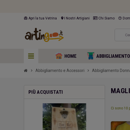
card_giftcard
location_on
help_outline
Apri la tua Vetrina
I Nostri Artigiani
Chi Siamo
Doma
view_headline
HOME
ABBIGLIAMENT
chevron_right
Abbigliamento e Accessori
chevron_right
Abbigliamento Donn
MAGLI
PIÙ ACQUISTATI
Ci sono 10 p