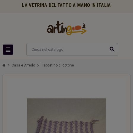
LA VETRINA DEL FATTO A MANO IN ITALIA
view_headline
search
chevron_right
chevron_right
Casa e Arredo
Tappetino di cotone