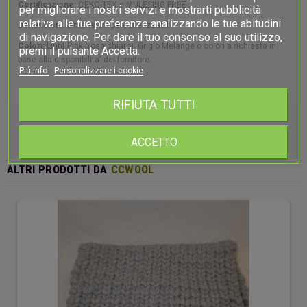
Certificazione
: OEKO-TEX e MULESING FREE
per migliorare i nostri servizi e mostrarti pubblicità
relativa alle tue preferenze analizzando le tue abitudini
Dimensioni:
dimensioni personalizzabili
di navigazione. Per dare il tuo consenso al suo utilizzo,
Colori:
Light Pink (rosa chiaro), Grigio Melange o colori a richiesta in
premi il pulsante Accetta.
base alla disponibilita' del fornitore.
Piú info
Personalizzare i cookie
RIFIUTA TUTTI
ACCETTO
ALTRI PRODOTTI DA
CCWOOL