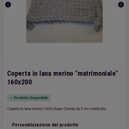
chevron_left
chevron_right
Coperta in lana merino "matrimoniale"
160x200
Prodotto Disponibile
check
Coperta in lana merino 100% Super Chunky da 5 cm certificata
Personalizzazione del prodotto