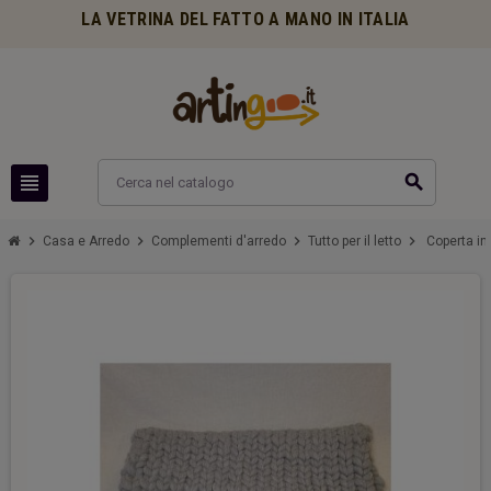
LA VETRINA DEL FATTO A MANO IN ITALIA
view_headline
search
chevron_right
chevron_right
chevron_right
chevron_right
Casa e Arredo
Complementi d'arredo
Tutto per il letto
Coperta in