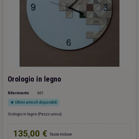
Orologio in legno
Riferimento
001
Ultimi articoli disponibili
notifications_active
Orologio in legno (Pezzo unico)
135,00 €
Tasse incluse