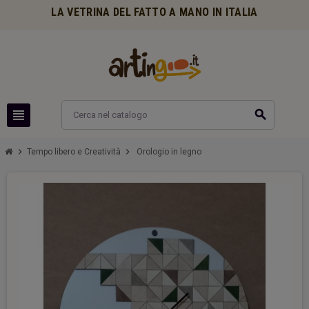
LA VETRINA DEL FATTO A MANO IN ITALIA
view_headline
search
chevron_right
chevron_right
Tempo libero e Creatività
Orologio in legno