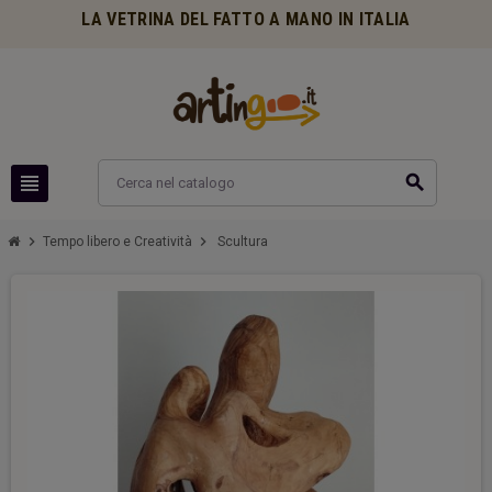
LA VETRINA DEL FATTO A MANO IN ITALIA
view_headline
search
chevron_right
chevron_right
Tempo libero e Creatività
Scultura