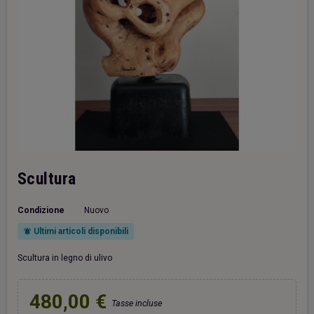
Scultura
Condizione
Nuovo
Ultimi articoli disponibili
notifications_active
Scultura in legno di ulivo
480,00 €
Tasse incluse