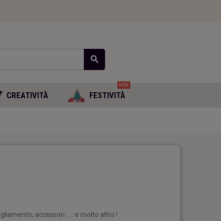
search
NEW
CREATIVITÀ
FESTIVITÀ
liamento, accessori ….. e molto altro !