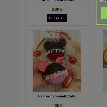
Porta chiavi in resina
Pal
Piú i
8,00 €
DETTAGLI
Palline personalizzate
4,00 €