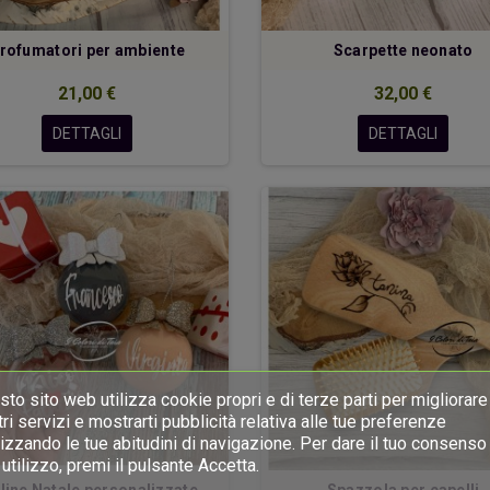
rofumatori per ambiente
Scarpette neonato
21,00 €
32,00 €
DETTAGLI
DETTAGLI
to sito web utilizza cookie propri e di terze parti per migliorare 
ri servizi e mostrarti pubblicità relativa alle tue preferenze
izzando le tue abitudini di navigazione. Per dare il tuo consenso 
utilizzo, premi il pulsante Accetta.