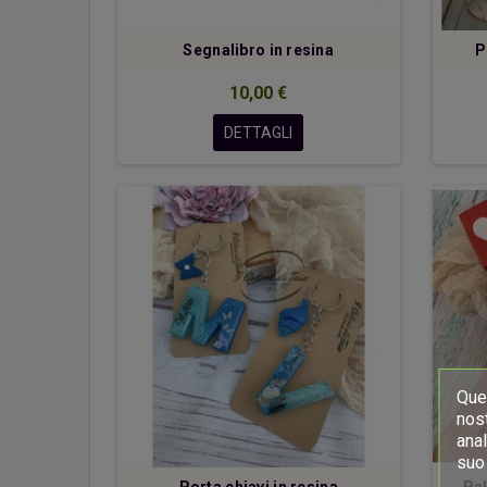
Segnalibro in resina
P
10,00 €
DETTAGLI
Ques
nost
anal
suo 