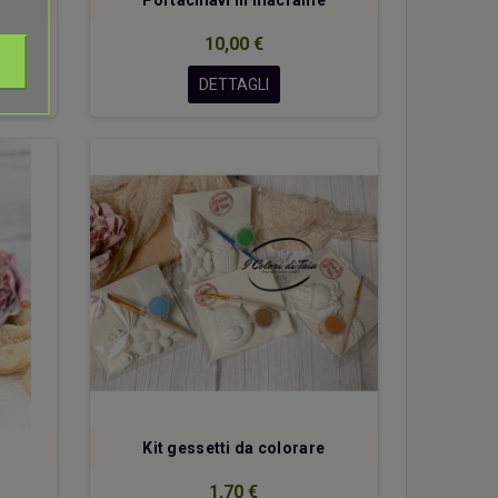
Portachiavi in macrame
10,00 €
DETTAGLI
Kit gessetti da colorare
1,70 €