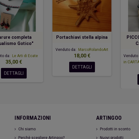
arure completa
Portachiavi stella alpina
PICC
ualismo Gotico"
C
Venduto da:
MarcoRolandoArt
18,00 €
to da:
Le Arti di Ecate
Venduto
35,00 €
in CART
DETTAGLI
DETTAGLI
INFORMAZIONI
ARTINGOO
Chi siamo
Prodotti in sconto
Perchè scegliere Artingoo?
Nuovi prodotti