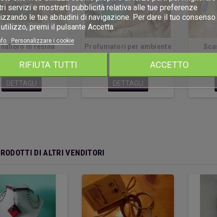
ri servizi e mostrarti pubblicità relativa alle tue preferenze
izzando le tue abitudini di navigazione. Per dare il tuo consenso 
utilizzo, premi il pulsante Accetta.
nfo
Personalizzare i cookie
nalibro in resina
Profumatori per ambiente
Sca
RIFIUTA TUTTI
ACCETTO
10,00 €
21,00 €
DETTAGLI
DETTAGLI
PRODOTTI DI ALTRI VENDITORI