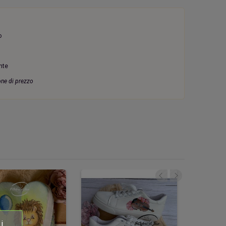
ro
ente
one di prezzo
i