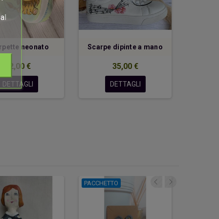
al
rpette neonato
Scarpe dipinte a mano
Pa
per
32,00 €
35,00 €
DETTAGLI
DETTAGLI
PACCHETTO