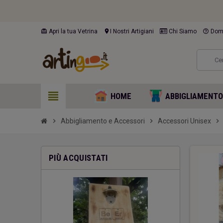
card_giftcard
location_on
help_outline
Apri la tua Vetrina
I Nostri Artigiani
Chi Siamo
Doma
view_headline
HOME
ABBIGLIAMENT
chevron_right
Abbigliamento e Accessori
chevron_right
Accessori Unisex
chevron_right
PIÙ ACQUISTATI