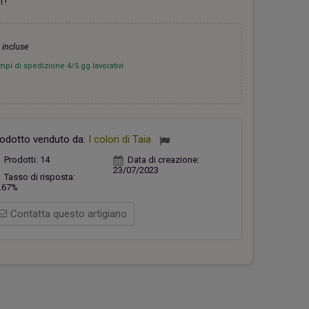
i !
 incluse
mpi di spedizione 4/5 gg lavorativi
hiavi Appendino Faro Rosso
Casetta verde
26,00 €
18,00 €
odotto venduto da:
I colori di Taia
Prodotti:
14
Data di creazione:
23/07/2023
Tasso di risposta:
.67%
Contatta questo artigiano