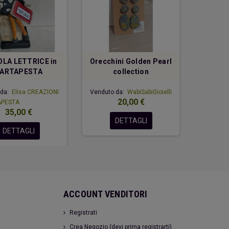
OLA LETTRICE in
Orecchini Golden Pearl
Collana 
ARTAPESTA
collection
- Collez
 da:
Elisa CREAZIONI
Venduto da:
WabiSabiGioielli
20,00 €
APESTA
Venduto
35,00 €
DETTAGLI
DETTAGLI
ACCOUNT VENDITORI
Registrati
Crea Negozio (devi prima registrarti)