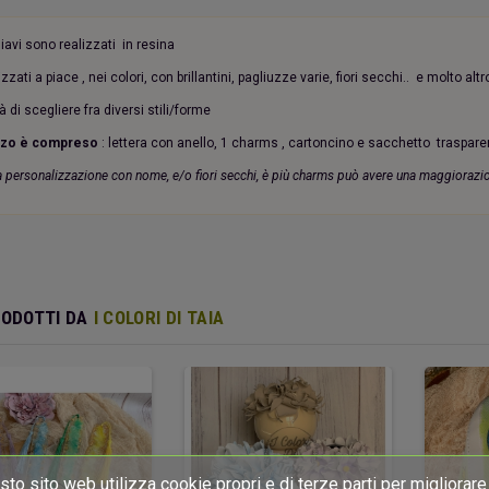
hiavi sono realizzati in resina
zzati a piace , nei colori, con brillantini, pagliuzze varie, fiori secchi.. e molto alt
tà di scegliere fra diversi stili/forme
zzo è compreso
: lettera con anello, 1 charms , cartoncino e sacchetto traspar
a personalizzazione con nome, e/o fiori secchi, è più charms può avere una maggiorazi
RODOTTI DA
I COLORI DI TAIA
to sito web utilizza cookie propri e di terze parti per migliorare 