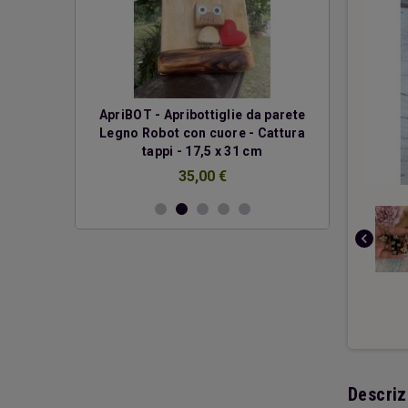
erde
ApriBOT - Apribottiglie da parete
Due cuo
Legno Robot con cuore - Cattura
€
tappi - 17,5 x 31 cm
35,00 €
chevron_left
Descriz