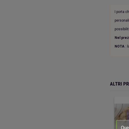
I porta c
personali
possibili
Nel pre
NOTA
:
l
ALTRI P
Ques