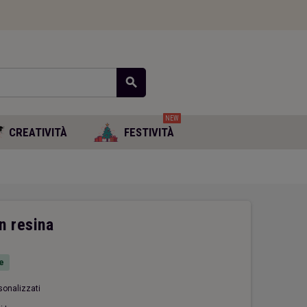
search
NEW
CREATIVITÀ
FESTIVITÀ
in resina
e
rsonalizzati