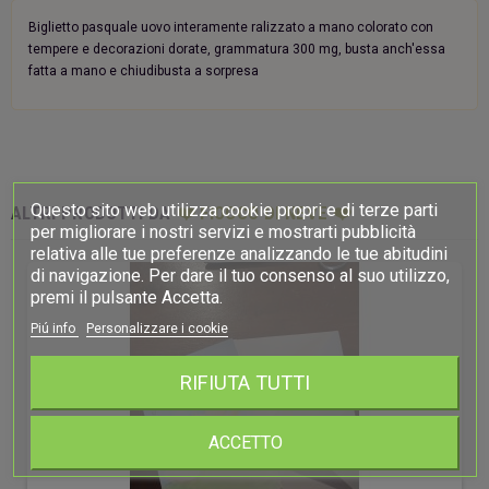
Biglietto pasquale uovo interamente ralizzato a mano colorato con
tempere e decorazioni dorate, grammatura 300 mg, busta anch'essa
fatta a mano e chiudibusta a sorpresa
Questo sito web utilizza cookie propri e di terze parti
ALTRI PRODOTTI DA
❤️ FIOCCO DI NEVE ❤️
per migliorare i nostri servizi e mostrarti pubblicità
relativa alle tue preferenze analizzando le tue abitudini
di navigazione. Per dare il tuo consenso al suo utilizzo,
premi il pulsante Accetta.
Piú info
Personalizzare i cookie
RIFIUTA TUTTI
ACCETTO