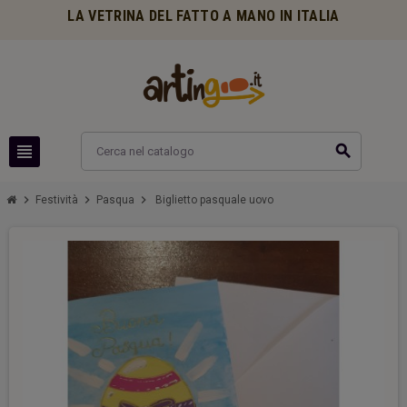
LA VETRINA DEL FATTO A MANO IN ITALIA
view_headline
search
chevron_right
chevron_right
chevron_right
Festività
Pasqua
Biglietto pasquale uovo