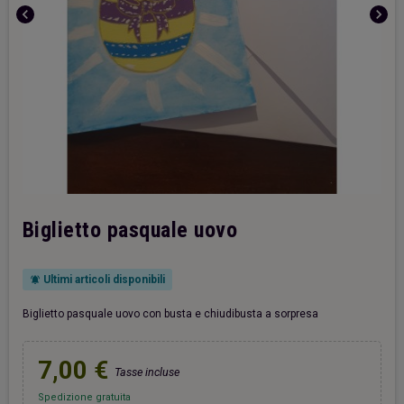
chevron_left
chevron_right
Biglietto pasquale uovo
Ultimi articoli disponibili
notifications_active
Biglietto pasquale uovo con busta e chiudibusta a sorpresa
7,00 €
Tasse incluse
Spedizione gratuita