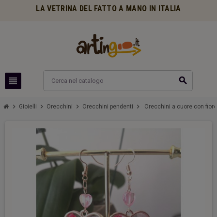
LA VETRINA DEL FATTO A MANO IN ITALIA
view_headline
search
chevron_right
chevron_right
chevron_right
chevron_right
Gioielli
Orecchini
Orecchini pendenti
Orecchini a cuore con fiorel