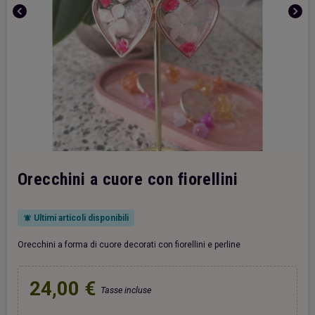
chevron_left
chevron_right
Orecchini a cuore con fiorellini
Ultimi articoli disponibili
notifications_active
Orecchini a forma di cuore decorati con fiorellini e perline
24,00 €
Tasse incluse