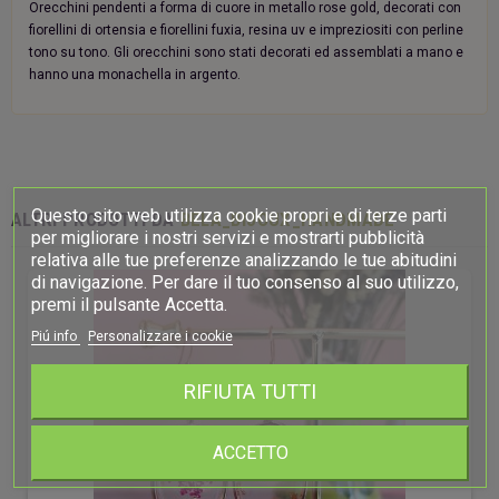
Orecchini pendenti a forma di cuore in metallo rose gold, decorati con
fiorellini di ortensia e fiorellini fuxia, resina uv e impreziositi con perline
tono su tono. Gli orecchini sono stati decorati ed assemblati a mano e
hanno una monachella in argento.
Questo sito web utilizza cookie propri e di terze parti
ALTRI PRODOTTI DA
BELA_BIJOUX_HANDMADE
per migliorare i nostri servizi e mostrarti pubblicità
relativa alle tue preferenze analizzando le tue abitudini
di navigazione. Per dare il tuo consenso al suo utilizzo,
premi il pulsante Accetta.
Piú info
Personalizzare i cookie
RIFIUTA TUTTI
ACCETTO