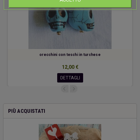
orecchini con teschi in turchese
12,00 €
DETTAGLI
PIÙ ACQUISTATI