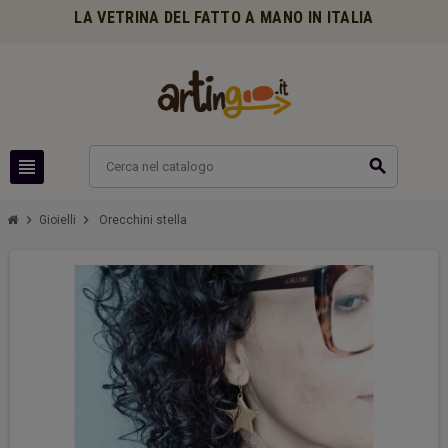
LA VETRINA DEL FATTO A MANO IN ITALIA
view_headline
search
chevron_right
chevron_right
Gioielli
Orecchini stella