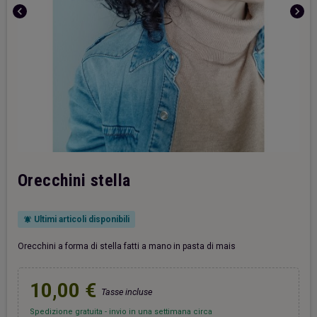
chevron_left
chevron_right
Orecchini stella
Ultimi articoli disponibili
notifications_active
Orecchini a forma di stella fatti a mano in pasta di mais
10,00 €
Tasse incluse
Spedizione gratuita - invio in una settimana circa