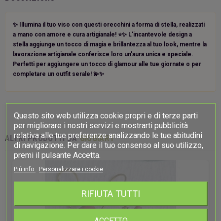
✨ Illumina il tuo viso con questi orecchini a forma di stella, realizzati
a mano con amore e cura artigianale! ⭐️✨ L'incantevole design a
stella aggiunge un tocco di magia e brillantezza al tuo look, mentre la
lavorazione artigianale conferisce loro un'aura unica e speciale.
Perfetti per aggiungere un tocco di glamour alle tue giornate o per
completare un outfit serale! 💫✨
Questo sito web utilizza cookie propri e di terze parti
per migliorare i nostri servizi e mostrarti pubblicità
relativa alle tue preferenze analizzando le tue abitudini
ALTRI PRODOTTI DA
GIOGIART
di navigazione. Per dare il tuo consenso al suo utilizzo,
premi il pulsante Accetta.
Piú info
Personalizzare i cookie
RIFIUTA TUTTI
ACCETTO