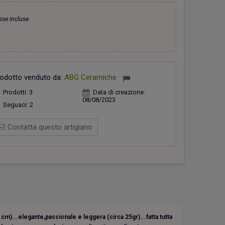
sse incluse
hiavi Appendino Faro Rosso
Casetta verde
26,00 €
18,00 €
odotto venduto da:
ABG Ceramiche
Prodotti:
3
Data di creazione:
08/08/2023
Seguaci:
2
Contatta questo artigiano
m)...elegante,passionale e leggera (circa 25gr)...fatta tutta