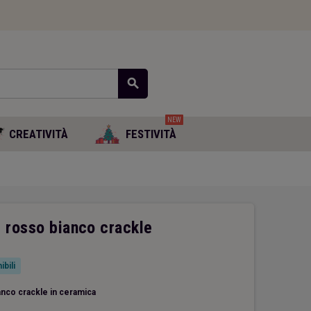
search
NEW
CREATIVITÀ
FESTIVITÀ
 rosso bianco crackle
ibili
anco crackle in ceramica