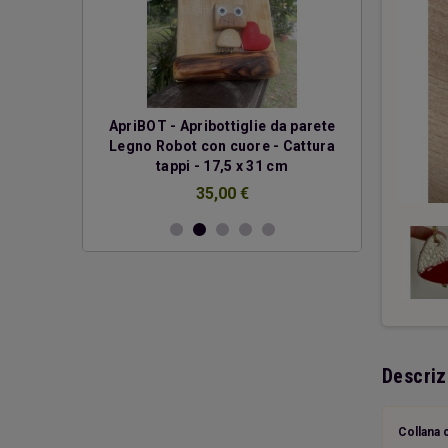
erde
ApriBOT - Apribottiglie da parete
Due cuo
Legno Robot con cuore - Cattura
€
tappi - 17,5 x 31 cm
35,00 €
Descriz
Collana 