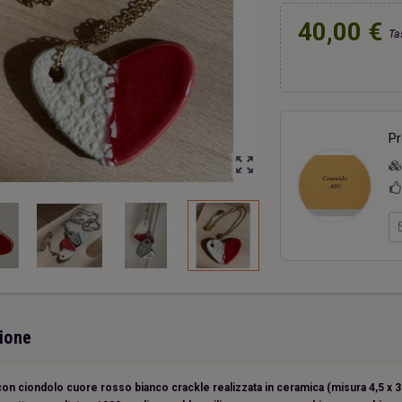
40,00 €
Ta
ri una capanna
Due cuori una capanna
Portac
20,00 €
20,00 €
Pr
zoom_out_map
ione
con ciondolo cuore rosso bianco crackle realizzata in ceramica (misura 4,5 x 3 c