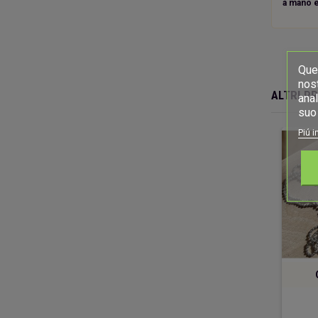
a mano e
Ques
nost
ALTRI P
anal
suo 
Piú i