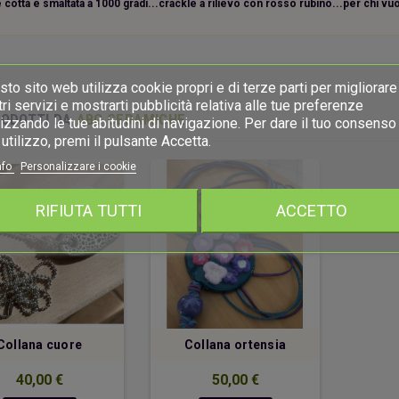
 cotta e smaltata a 1000 gradi...crackle a rilievo con rosso rubino...per chi v
to sito web utilizza cookie propri e di terze parti per migliorare 
ri servizi e mostrarti pubblicità relativa alle tue preferenze
RODOTTI DA
ABG CERAMICHE
izzando le tue abitudini di navigazione. Per dare il tuo consenso 
utilizzo, premi il pulsante Accetta.
nfo
Personalizzare i cookie
RIFIUTA TUTTI
ACCETTO
Collana cuore
Collana ortensia
40,00 €
50,00 €