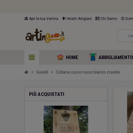
card_giftcard
location_on
help_outline
Apri la tua Vetrina
I Nostri Artigiani
Chi Siamo
Doma
view_headline
HOME
ABBIGLIAMENT
chevron_right
Gioielli
chevron_right
Collana cuore rosso bianco crackle
PIÙ ACQUISTATI