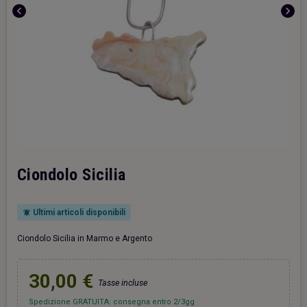
chevron_left
chevron_right
Ciondolo Sicilia
Ultimi articoli disponibili
notifications_active
Ciondolo Sicilia in Marmo e Argento
30,00 €
Tasse incluse
Spedizione GRATUITA: consegna entro 2/3gg