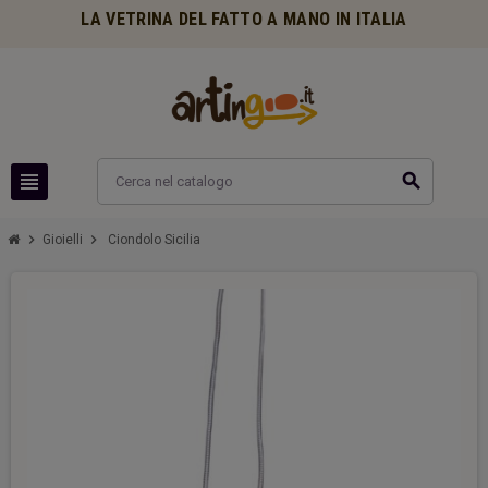
LA VETRINA DEL FATTO A MANO IN ITALIA
view_headline
search
chevron_right
chevron_right
Gioielli
Ciondolo Sicilia