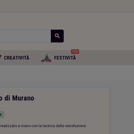
search
NEW
CREATIVITÀ
FESTIVITÀ
ro di Murano
e
o realizzato a mano con la tecnica della vetrofusione