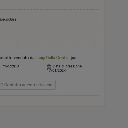
sse incluse
hiavi Appendino Faro Rosso
Casetta verde
26,00 €
18,00 €
odotto venduto da:
Luigi Dalla Costa
Prodotti:
8
Data di creazione:
17/01/2024
Contatta questo artigiano