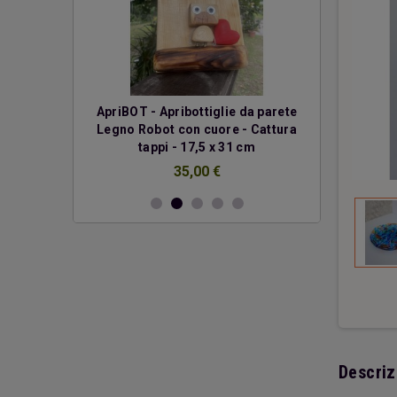
erde
ApriBOT - Apribottiglie da parete
Due cuo
Legno Robot con cuore - Cattura
€
tappi - 17,5 x 31 cm
35,00 €
Descriz