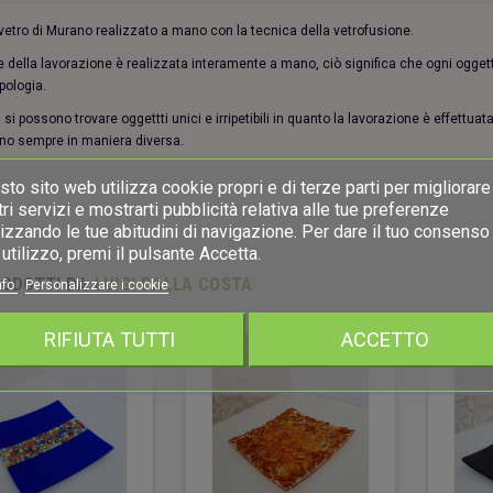
 vetro di Murano realizzato a mano con la tecnica della vetrofusione.
e della lavorazione è realizzata interamente a mano, ciò significa che ogni ogge
pologia.
a si possono trovare oggettti unici e irripetibili in quanto la lavorazione è effettu
no sempre in maniera diversa.
to sito web utilizza cookie propri e di terze parti per migliorare 
ri servizi e mostrarti pubblicità relativa alle tue preferenze
izzando le tue abitudini di navigazione. Per dare il tuo consenso 
utilizzo, premi il pulsante Accetta.
RODOTTI DA
LUIGI DALLA COSTA
nfo
Personalizzare i cookie
RIFIUTA TUTTI
ACCETTO