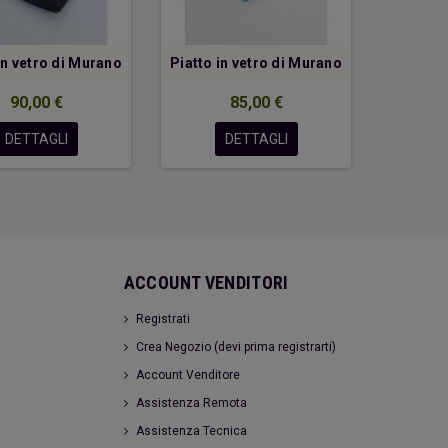
in vetro di Murano
Piatto in vetro di Murano
Piatto i
90,00 €
85,00 €
DETTAGLI
DETTAGLI
ACCOUNT VENDITORI
Registrati
Crea Negozio (devi prima registrarti)
Account Venditore
Assistenza Remota
Assistenza Tecnica