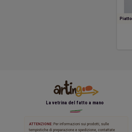
rmella in vetro di
Piatto in vetro di Murano
Piatto
Murano
90,00 €
385,00 €
DETTAGLI
DETTAGLI
La vetrina del fatto a mano
ATTENZIONE:
Per informazioni sui prodotti, sulle
tempistiche di preparazione e spedizione, contattate