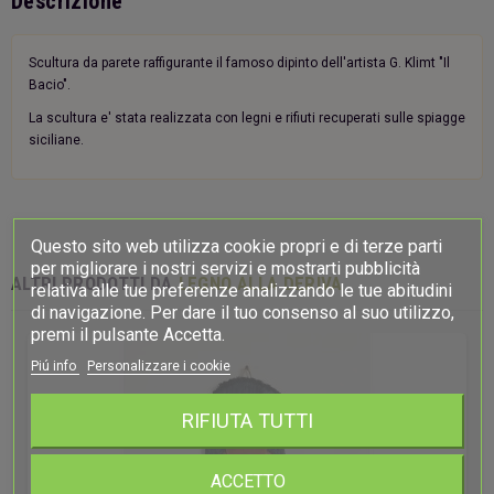
Descrizione
Scultura da parete raffigurante il famoso dipinto dell'artista G. Klimt "Il
Bacio".
La scultura e' stata realizzata con legni e rifiuti recuperati sulle spiagge
siciliane.
Questo sito web utilizza cookie propri e di terze parti
per migliorare i nostri servizi e mostrarti pubblicità
ALTRI PRODOTTI DA
LEGNO ALLA DERIVA
relativa alle tue preferenze analizzando le tue abitudini
di navigazione. Per dare il tuo consenso al suo utilizzo,
premi il pulsante Accetta.
Piú info
Personalizzare i cookie
RIFIUTA TUTTI
ACCETTO