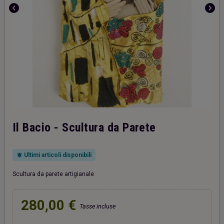
chevron_left
chevron_right
Il Bacio - Scultura da Parete
Ultimi articoli disponibili
notifications_active
Scultura da parete artigianale
280,00 €
Tasse incluse