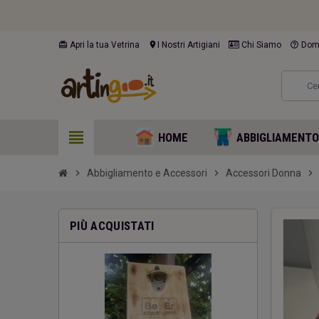
card_giftcard
location_on
help_outline
Apri la tua Vetrina
I Nostri Artigiani
Chi Siamo
Doma
view_headline
HOME
ABBIGLIAMENT
chevron_right
Abbigliamento e Accessori
chevron_right
Accessori Donna
chevron_right
PIÙ ACQUISTATI