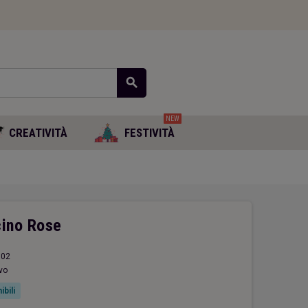
search
NEW
CREATIVITÀ
FESTIVITÀ
cino Rose
02
vo
ibili