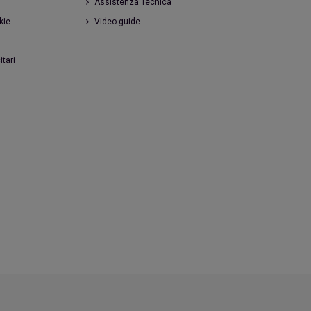
Assistenza Tecnica
kie
Video guide
itari