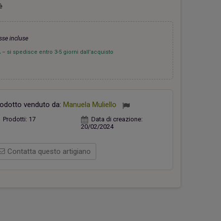
è
sse incluse
 si spedisce entro 3-5 giorni dall’acquisto
hiavi Appendino Faro Rosso
Casetta verde
26,00 €
18,00 €
odotto venduto da:
Manuela Muliello
Prodotti:
17
Data di creazione:
20/02/2024
Contatta questo artigiano