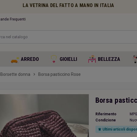
LA VETRINA DEL FATTO A MANO IN ITALIA
nde Frequenti
O
ARREDO
GIOIELLI
BELLEZZA
Borsette donna
chevron_right
Borsa pasticcino Rose
Borsa pastic
Riferimento
MPG
Condizione
Nuo
Ultimi articoli dispon
notifications_active