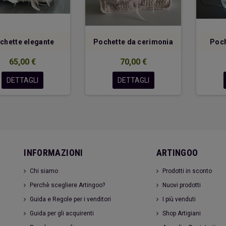
chette elegante
Pochette da cerimonia
Poch
65,00 €
70,00 €
DETTAGLI
DETTAGLI
INFORMAZIONI
ARTINGOO
Chi siamo
Prodotti in sconto
Perchè scegliere Artingoo?
Nuovi prodotti
Guida e Regole per i venditori
I più venduti
Guida per gli acquirenti
Shop Artigiani