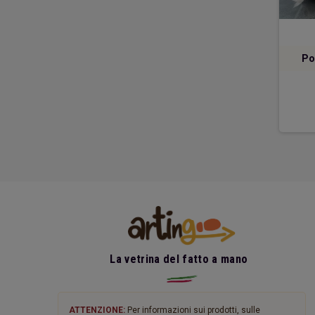
hiello rafia Extroso
Borsa in rafia
Po
59,00 €
55,00 €
DETTAGLI
DETTAGLI
La vetrina del fatto a mano
ATTENZIONE:
Per informazioni sui prodotti, sulle