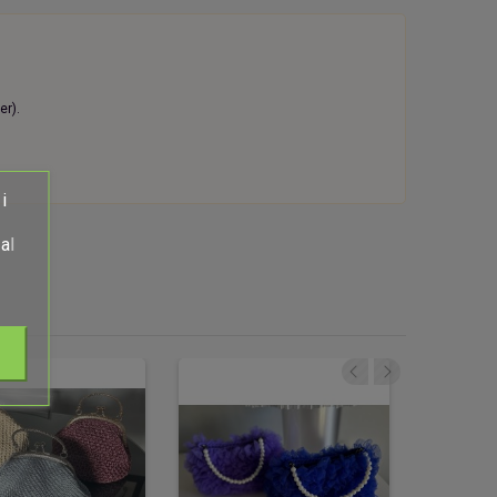
er).
i
al