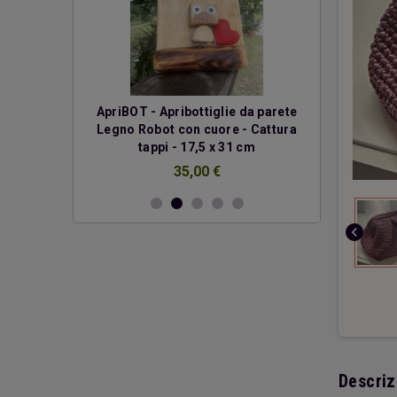
erde
ApriBOT - Apribottiglie da parete
Due cuo
Legno Robot con cuore - Cattura
€
tappi - 17,5 x 31 cm
35,00 €
chevron_left
Descriz