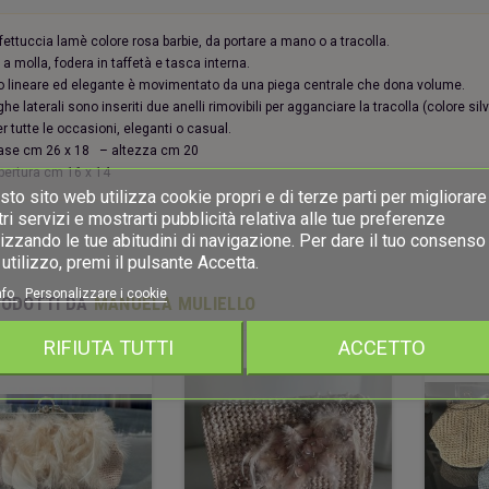
fettuccia lamè colore rosa barbie, da portare a mano o a tracolla.
a molla, fodera in taffetà e tasca interna.
lo lineare ed elegante è movimentato da una piega centrale che dona volume.
ghe laterali sono inseriti due anelli rimovibili per agganciare la tracolla (colore silv
r tutte le occasioni, eleganti o casual.
ase cm 26 x 18
– altezza cm 20
pertura cm 16 x 14
to sito web utilizza cookie propri e di terze parti per migliorare 
ri servizi e mostrarti pubblicità relativa alle tue preferenze
izzando le tue abitudini di navigazione. Per dare il tuo consenso 
utilizzo, premi il pulsante Accetta.
nfo
Personalizzare i cookie
RODOTTI DA
MANUELA MULIELLO
RIFIUTA TUTTI
ACCETTO