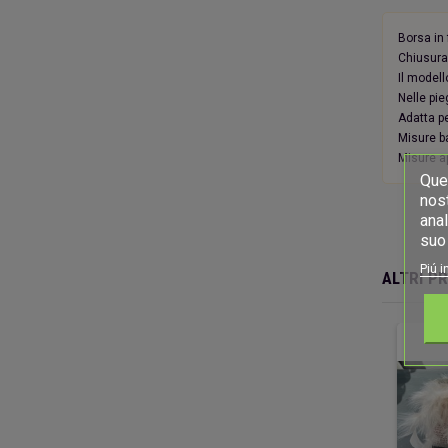
Borsa in 
Chiusura 
Il model
Nelle pie
Adatta pe
Misure b
Misure a
Ques
nost
anal
suo 
Piú i
ALTRI P