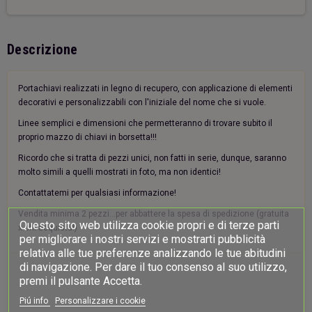
Descrizione
Portachiavi realizzati in legno di recupero, con applicazione di elementi
decorativi e personalizzabili con l'iniziale del nome che si vuole.
Linee semplici e dimensioni che permetteranno di trovare subito il
proprio mazzo di chiavi in borsetta!!!
Ricordo che si tratta di pezzi unici, non fatti in serie, dunque, saranno
molto simili a quelli mostrati in foto, ma non identici!
Contattatemi per qualsiasi informazione!
Vendita minima 2 pezzi...per abbattere la spesa di spedizione (gratuita
Questo sito web utilizza cookie propri e di terze parti
x chi acquista!)
per migliorare i nostri servizi e mostrarti pubblicità
relativa alle tue preferenze analizzando le tue abitudini
di navigazione. Per dare il tuo consenso al suo utilizzo,
premi il pulsante Accetta.
Piú info
Personalizzare i cookie