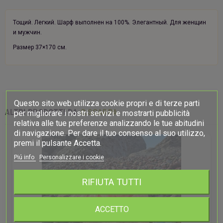
Тощий.
Легкий.
Шарф выполнен на 100%.
Элегантный.
Для женщин
и мужчин.
Размер 37×170 см.
Questo sito web utilizza cookie propri e di terze parti
ALTRI PRODOTTI DA
O.SCARPA
per migliorare i nostri servizi e mostrarti pubblicità
relativa alle tue preferenze analizzando le tue abitudini
di navigazione. Per dare il tuo consenso al suo utilizzo,
premi il pulsante Accetta.
Piú info
Personalizzare i cookie
RIFIUTA TUTTI
ACCETTO