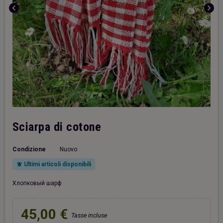
chevron_left
chevron_right
Sciarpa di cotone
Condizione
Nuovo
Ultimi articoli disponibili
notifications_active
Хлопковый шарф
45,00 €
Tasse incluse