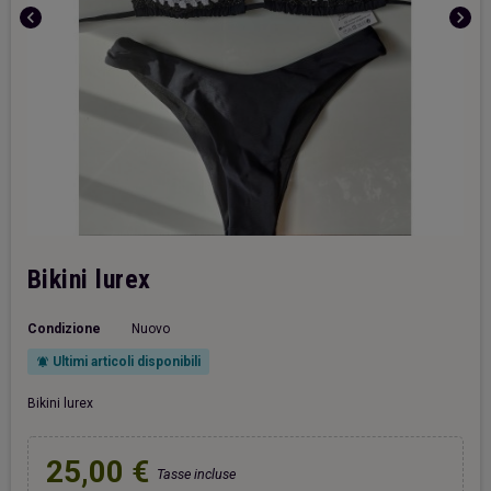
chevron_left
chevron_right
Bikini lurex
Condizione
Nuovo
Ultimi articoli disponibili
notifications_active
Bikini lurex
25,00 €
Tasse incluse