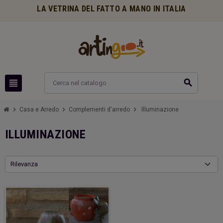
LA VETRINA DEL FATTO A MANO IN ITALIA
view_headline
search
chevron_right
chevron_right
chevron_right
Casa e Arredo
Complementi d'arredo
Illuminazione
ILLUMINAZIONE
Rilevanza