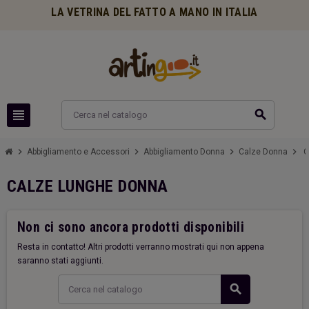
LA VETRINA DEL FATTO A MANO IN ITALIA
view_headline
search
chevron_right
chevron_right
chevron_right
chevron_right
Abbigliamento e Accessori
Abbigliamento Donna
Calze Donna
C
CALZE LUNGHE DONNA
Non ci sono ancora prodotti disponibili
Resta in contatto! Altri prodotti verranno mostrati qui non appena
saranno stati aggiunti.
search