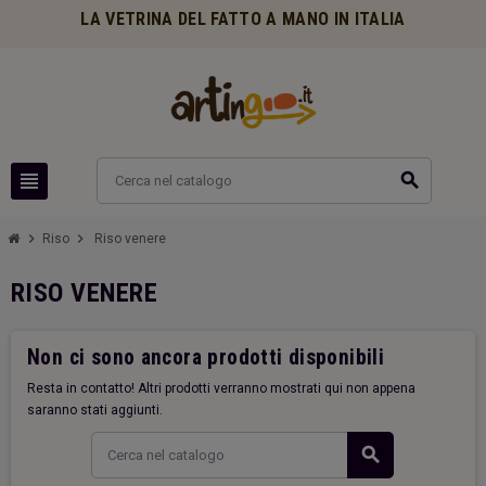
LA VETRINA DEL FATTO A MANO IN ITALIA
view_headline
search
chevron_right
chevron_right
Riso
Riso venere
RISO VENERE
Non ci sono ancora prodotti disponibili
Resta in contatto! Altri prodotti verranno mostrati qui non appena
saranno stati aggiunti.
search