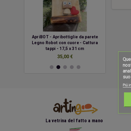
erde
ApriBOT - Apribottiglie da parete
Due cuo
Legno Robot con cuore - Cattura
€
tappi - 17,5 x 31 cm
35,00 €
Ques
nost
anal
suo 
Piú i
La vetrina del fatto a mano