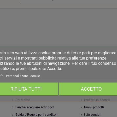
ri una capanna
Due cuori una capanna
Portac
20,00 €
20,00 €
to sito web utilizza cookie propri e di terze parti per migliorare 
ri servizi e mostrarti pubblicità relativa alle tue preferenze
izzando le tue abitudini di navigazione. Per dare il tuo consenso 
utilizzo, premi il pulsante Accetta.
nfo
Personalizzare i cookie
RIFIUTA TUTTI
ACCETTO
INFORMAZIONI
ARTINGOO
Chi siamo
Prodotti in sconto
Perchè scegliere Artingoo?
Nuovi prodotti
Guida e Regole per i venditori
I più venduti