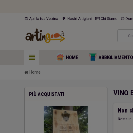
card_giftcard
location_on
help_outline
Apri la tua Vetrina
I Nostri Artigiani
Chi Siamo
Doma
view_headline
HOME
ABBIGLIAMENT
Home
VINO 
PIÙ ACQUISTATI
Non ci
Resta in 