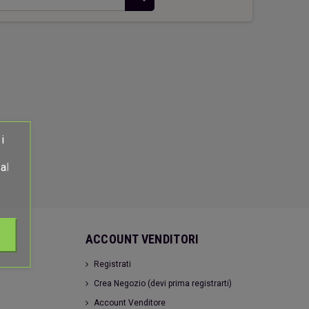
hiavi Appendino Faro Rosso
Casetta verde
26,00 €
18,00 €
i
al
ACCOUNT VENDITORI
Registrati
Crea Negozio (devi prima registrarti)
Account Venditore