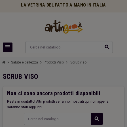
LA VETRINA DEL FATTO A MANO IN ITALIA
view_headline
search
chevron_right
chevron_right
chevron_right
Salute e bellezza
Prodotti Viso
Scrub viso
SCRUB VISO
Non ci sono ancora prodotti disponibili
Resta in contatto! Altri prodotti verranno mostrati qui non appena
saranno stati aggiunti.
search