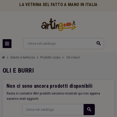
LA VETRINA DEL FATTO A MANO IN ITALIA
view_headline
search
chevron_right
chevron_right
chevron_right
Salute e bellezza
Prodotti corpo
Oli e burri
OLI E BURRI
Non ci sono ancora prodotti disponibili
Resta in contatto! Altri prodotti verranno mostrati qui non appena
saranno stati aggiunti.
search