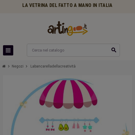
LA VETRINA DEL FATTO A MANO IN ITALIA
view_headline
search
chevron_right
chevron_right
Negozi
Labancarelladellacreatività