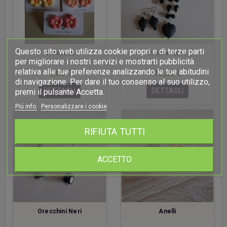
Questo sito web utilizza cookie propri e di terze parti
Orecchini
Parure Nera
per migliorare i nostri servizi e mostrarti pubblicità
relativa alle tue preferenze analizzando le tue abitudini
4,00 €
10,00 €
di navigazione. Per dare il tuo consenso al suo utilizzo,
DETTAGLI
DETTAGLI
premi il pulsante Accetta.
Piú info
Personalizzare i cookie
RIFIUTA TUTTI
ACCETTO
Orecchini Neri
Anelli