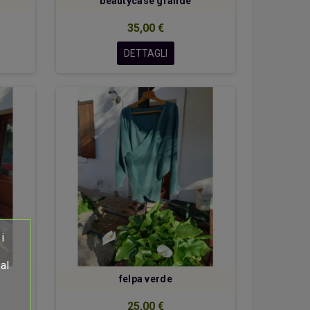
beautycase grande
35,00 €
DETTAGLI
i
al
felpa verde
25,00 €