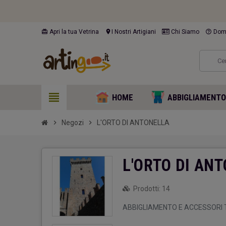
card_giftcard
location_on
help_outline
Apri la tua Vetrina
I Nostri Artigiani
Chi Siamo
Doma
view_headline
HOME
ABBIGLIAMENT
chevron_right
Negozi
chevron_right
L'ORTO DI ANTONELLA
L'ORTO DI AN
Prodotti:
14
ABBIGLIAMENTO E ACCESSORI TU