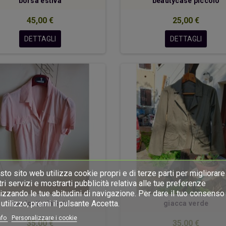
borsa estiva
beautycase piccolo
45,00 €
25,00 €
DETTAGLI
DETTAGLI
to sito web utilizza cookie propri e di terze parti per migliorare 
ri servizi e mostrarti pubblicità relativa alle tue preferenze
izzando le tue abitudini di navigazione. Per dare il tuo consenso 
utilizzo, premi il pulsante Accetta.
camicetta in seta
giacca verde
nfo
Personalizzare i cookie
35,00 €
35,00 €