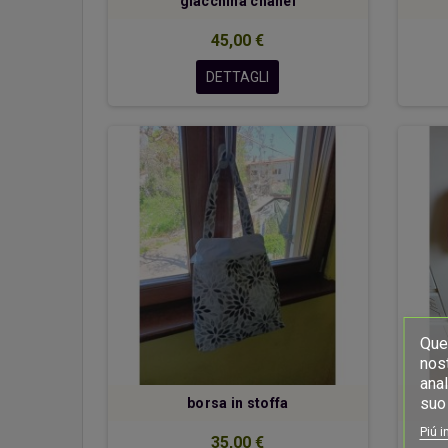
giacchina chanel
45,00 €
DETTAGLI
Ques
nost
anal
suo 
borsa in stoffa
Piú i
35,00 €