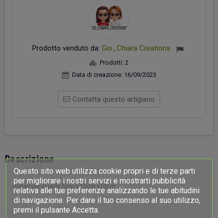
Prodotto venduto da:
Gio_Chiara Creations
Prodotti:
2
Data di creazione:
16/09/2023
Contatta questo artigiano
Descrizione
Questo sito web utilizza cookie propri e di terze parti
per migliorare i nostri servizi e mostrarti pubblicità
Portagioie in pelle 5cm x 10cm x10cm
relativa alle tue preferenze analizzando le tue abitudini
di navigazione. Per dare il tuo consenso al suo utilizzo,
premi il pulsante Accetta.