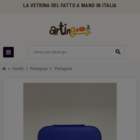
LA VETRINA DEL FATTO A MANO IN ITALIA
view_headline
search
chevron_right
chevron_right
chevron_right
Gioielli
Portagioie
Portagioie