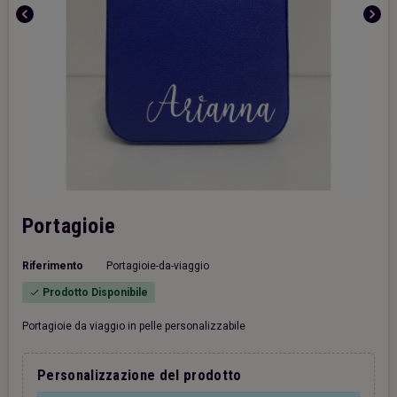
chevron_left
chevron_right
Portagioie
Riferimento
Portagioie-da-viaggio
Prodotto Disponibile
check
Portagioie da viaggio in pelle personalizzabile
Personalizzazione del prodotto