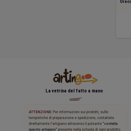
Collana Cuori
Collana Cuore Serratura
Orecc
Cordoncino
17,90 €
17,90 €
DETTAGLI
DETTAGLI
La vetrina del fatto a mano
ATTENZIONE:
Per informazioni sui prodotti, sulle
tempistiche di preparazione e spedizione, contattate
direttamente l'artigiano attraverso il pulsante
"contatta
questo artigiano"
presente nella scheda di ogni prodotto.