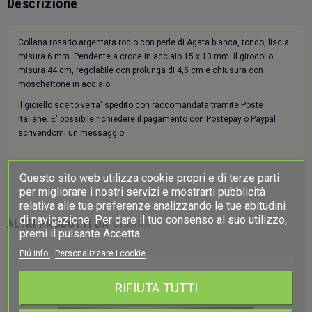
Descrizione
Collana rosario argentata rodio con perle di Agata bianca, tondo, liscia
misura 6 mm. Pendente a croce in acciaio 15 x 10 mm. Il girocollo
misura 44 cm, regolabile con prolunga di 4,5 cm e chiusura con
moschettone in acciaio.
Il gioiello scelto verra' spedito con raccomandata tramite Poste
Italiane. E' possibile richiedere il pagamento con Postepay o Paypal
scrivendomi un messaggio.
Questo sito web utilizza cookie propri e di terze parti
per migliorare i nostri servizi e mostrarti pubblicità
relativa alle tue preferenze analizzando le tue abitudini
di navigazione. Per dare il tuo consenso al suo utilizzo,
ALTRI PRODOTTI DA
CHIARA
premi il pulsante Accetta.
Piú info
Personalizzare i cookie
RIFIUTA TUTTI