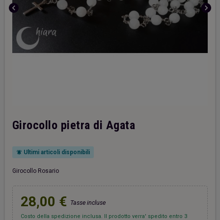
chevron_left
chevron_right
Girocollo pietra di Agata
Ultimi articoli disponibili
notifications_active
Girocollo Rosario
28,00 €
Tasse incluse
Costo della spedizione inclusa. Il prodotto verra' spedito entro 3