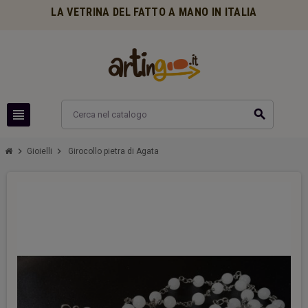
LA VETRINA DEL FATTO A MANO IN ITALIA
view_headline
search
chevron_right
chevron_right
Gioielli
Girocollo pietra di Agata