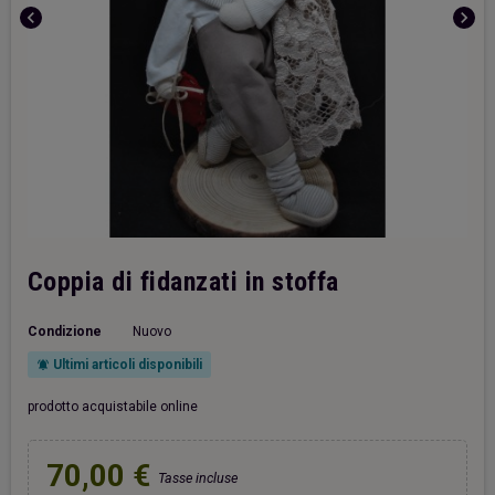
chevron_left
chevron_right
Coppia di fidanzati in stoffa
Condizione
Nuovo
Ultimi articoli disponibili
notifications_active
prodotto acquistabile online
70,00 €
Tasse incluse