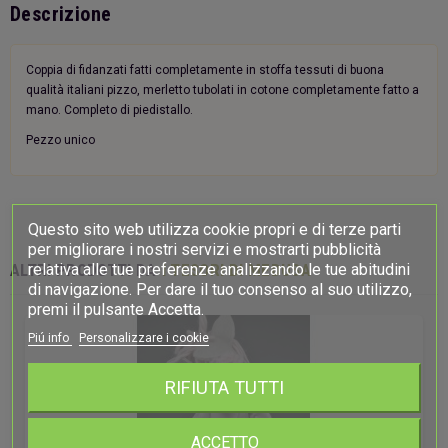
Descrizione
Coppia di fidanzati fatti completamente in stoffa tessuti di buona
qualità italiani pizzo, merletto tubolati in cotone completamente fatto a
mano. Completo di piedistallo.
Pezzo unico
Questo sito web utilizza cookie propri e di terze parti
per migliorare i nostri servizi e mostrarti pubblicità
relativa alle tue preferenze analizzando le tue abitudini
ALTRI PRODOTTI DA
I TESORI DI MEDUSA
di navigazione. Per dare il tuo consenso al suo utilizzo,
premi il pulsante Accetta.
Piú info
Personalizzare i cookie
RIFIUTA TUTTI
ACCETTO