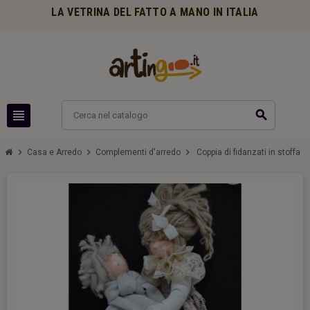
LA VETRINA DEL FATTO A MANO IN ITALIA
view_headline
search
chevron_right
chevron_right
chevron_right
Casa e Arredo
Complementi d'arredo
Coppia di fidanzati in stoffa