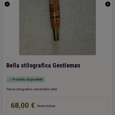
chevron_left
chevron_right
Bella stilografica Gentleman
Prodotto Disponibile
check
Penna stilografica convertibile roller
68,00 €
Tasse incluse