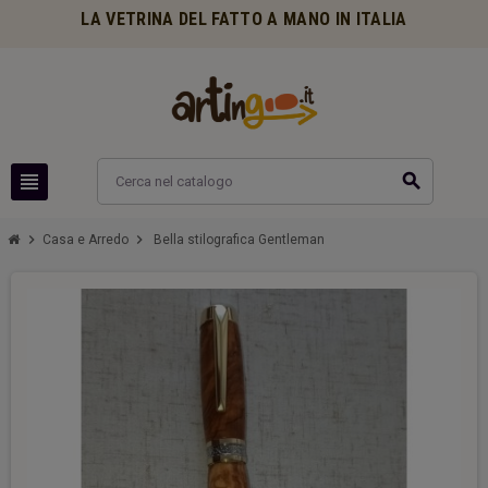
LA VETRINA DEL FATTO A MANO IN ITALIA
view_headline
search
chevron_right
chevron_right
Casa e Arredo
Bella stilografica Gentleman