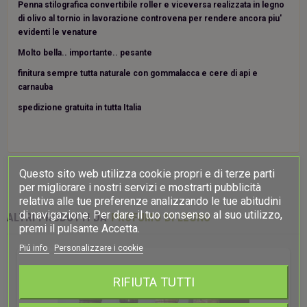
Penna stilografica convertibile roller e viceversa realizzata in legno
di olivo al tornio in lavorazione controvena per rendere ancora piu'
evidenti le venature
Molto bella.. importante.. pesante
finitura sempre tutta naturale con gommalacca e cere di api e
carnauba
spedizione gratuita in tutta Italia
Questo sito web utilizza cookie propri e di terze parti
per migliorare i nostri servizi e mostrarti pubblicità
relativa alle tue preferenze analizzando le tue abitudini
di navigazione. Per dare il tuo consenso al suo utilizzo,
ALTRI PRODOTTI DA
PROFUMO DI LEGNO
premi il pulsante Accetta.
Piú info
Personalizzare i cookie
RIFIUTA TUTTI