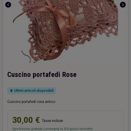
chevron_left
chevron_right
Cuscino portafedi Rose
Ultimi articoli disponibili
notifications_active
Cuscino portafedi rosa antico
30,00 €
Tasse incluse
Spedizione gratuita consegna in 3/4 giorni lavorativi