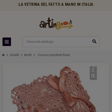
LA VETRINA DEL FATTO A MANO IN ITALIA
view_headline
search
chevron_right
chevron_right
chevron_right
Gioielli
Anelli
Cuscino portafedi Rose