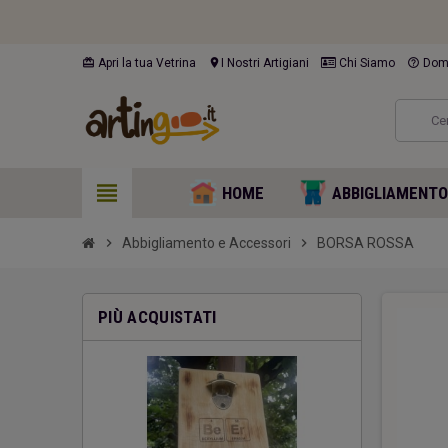
card_giftcard
location_on
help_outline
Apri la tua Vetrina
I Nostri Artigiani
Chi Siamo
Doma
view_headline
HOME
ABBIGLIAMENT
chevron_right
Abbigliamento e Accessori
chevron_right
BORSA ROSSA
PIÙ ACQUISTATI