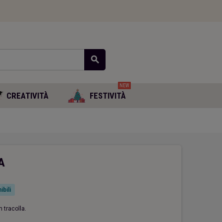
search
NEW
CREATIVITÀ
FESTIVITÀ
A
ibili
 tracolla.