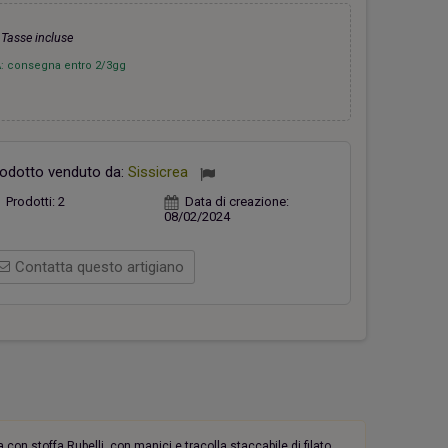
€
Tasse incluse
: consegna entro 2/3gg
hiavi Appendino Faro Rosso
Casetta verde
26,00 €
18,00 €
odotto venduto da:
Sissicrea
Prodotti:
2
Data di creazione:
08/02/2024
Contatta questo artigiano
 con stoffa Rubelli, con manici e tracolla staccabile di filato