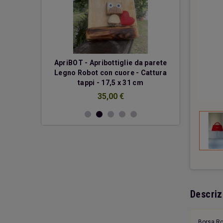
erde
ApriBOT - Apribottiglie da parete
Due cuo
Legno Robot con cuore - Cattura
€
tappi - 17,5 x 31 cm
35,00 €
Descriz
Borsa Ros