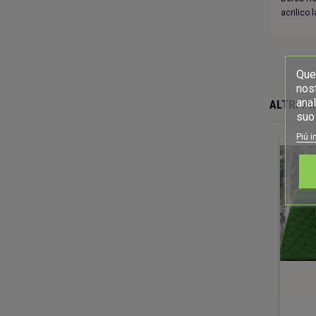
acrilico 
Ques
nost
anal
ALTRI P
suo 
Piú i