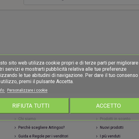
ri una capanna
Due cuori una capanna
Portac
20,00 €
20,00 €
to sito web utilizza cookie propri e di terze parti per migliorare 
ri servizi e mostrarti pubblicità relativa alle tue preferenze
izzando le tue abitudini di navigazione. Per dare il tuo consenso 
utilizzo, premi il pulsante Accetta.
nfo
Personalizzare i cookie
RIFIUTA TUTTI
ACCETTO
INFORMAZIONI
ARTINGOO
Chi siamo
Prodotti in sconto
Perchè scegliere Artingoo?
Nuovi prodotti
Guida e Regole per i venditori
I più venduti