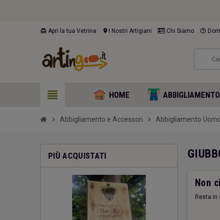
card_giftcard
location_on
help_outline
Apri la tua Vetrina
I Nostri Artigiani
Chi Siamo
Doma
view_headline
HOME
ABBIGLIAMENT
chevron_right
Abbigliamento e Accessori
chevron_right
Abbigliamento Uom
GIUBB
PIÙ ACQUISTATI
Non ci
Resta in 