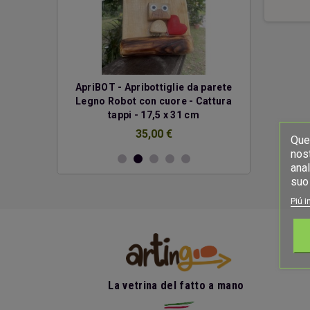
erde
ApriBOT - Apribottiglie da parete
Due cuo
Legno Robot con cuore - Cattura
€
tappi - 17,5 x 31 cm
35,00 €
Ques
nost
anal
suo 
Piú i
La vetrina del fatto a mano