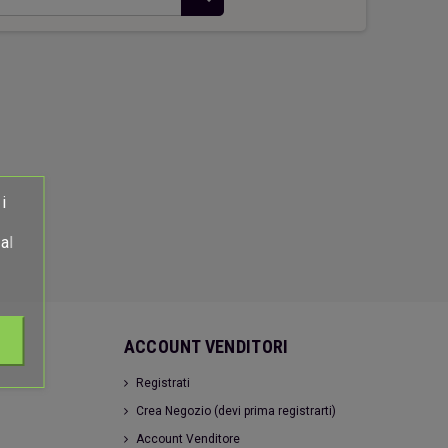
hiavi Appendino Faro Rosso
Casetta verde
26,00 €
18,00 €
i
al
ACCOUNT VENDITORI
Registrati
Crea Negozio (devi prima registrarti)
Account Venditore