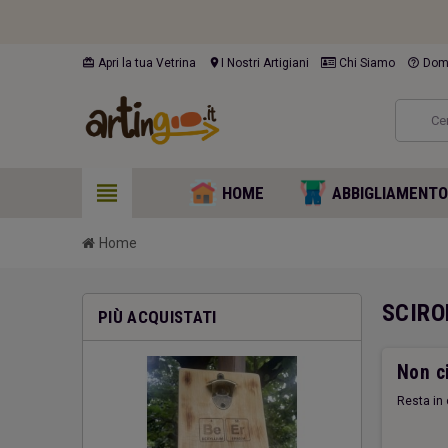
card_giftcard
location_on
help_outline
Apri la tua Vetrina
I Nostri Artigiani
Chi Siamo
Doma
view_headline
HOME
ABBIGLIAMENT
Home
SCIRO
PIÙ ACQUISTATI
Non ci
Resta in 