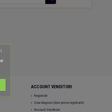
hiavi Appendino Faro Rosso
Casetta verde
26,00 €
18,00 €
i
al
ACCOUNT VENDITORI
Registrati
Crea Negozio (devi prima registrarti)
Account Venditore