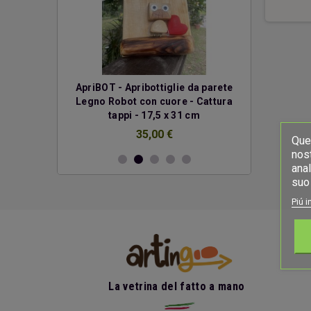
erde
ApriBOT - Apribottiglie da parete
Due cuo
Legno Robot con cuore - Cattura
€
tappi - 17,5 x 31 cm
35,00 €
Ques
nost
anal
suo 
Piú i
La vetrina del fatto a mano