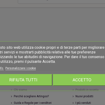
ri una capanna
Due cuori una capanna
Portac
20,00 €
20,00 €
to sito web utilizza cookie propri e di terze parti per migliorare 
ri servizi e mostrarti pubblicità relativa alle tue preferenze
izzando le tue abitudini di navigazione. Per dare il tuo consenso 
utilizzo, premi il pulsante Accetta.
nfo
Personalizzare i cookie
RIFIUTA TUTTI
ACCETTO
INFORMAZIONI
ARTINGOO
Chi siamo
Prodotti in sconto
Perchè scegliere Artingoo?
Nuovi prodotti
Guida e Regole per i venditori
I più venduti